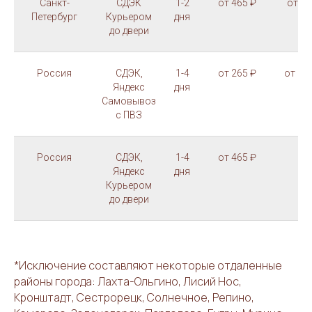
Санкт-
СДЭК
1-2
от 465 ₽
от 70
Петербург
Курьером
дня
до двери
Россия
СДЭК,
1-4
от 265 ₽
от 10
Яндекс
дня
Самовывоз
с ПВЗ
Россия
СДЭК,
1-4
от 465 ₽
-
Яндекс
дня
Курьером
до двери
*Исключение составляют некоторые отдаленные
районы города: Лахта-Ольгино, Лисий Нос,
Кронштадт, Сестрорецк, Солнечное, Репино,