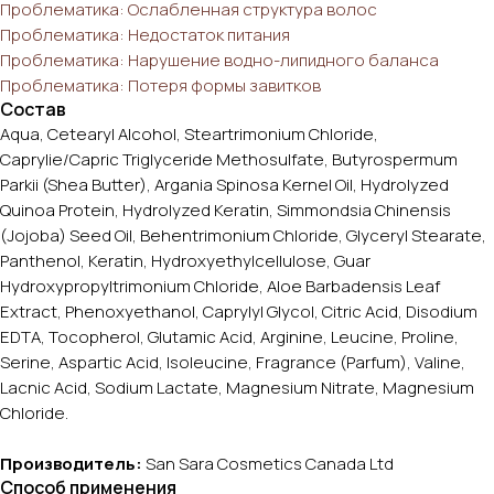
Проблематика: Ослабленная структура волос
Проблематика: Недостаток питания
Проблематика: Нарушение водно-липидного баланса
Проблематика: Потеря формы завитков
Состав
Aqua, Cetearyl Alcohol, Steartrimonium Chloride,
Caprylie/Capric Triglyceride Methosulfate, Butyrospermum
Parkii (Shea Butter), Argania Spinosa Kernel Oil, Hydrolyzed
Quinoa Protein, Hydrolyzed Keratin, Simmondsia Chinensis
(Jojoba) Seed Oil, Behentrimonium Chloride, Glyceryl Stearate,
Panthenol, Keratin, Hydroxyethylcellulose, Guar
Hydroxypropyltrimonium Chloride, Aloe Barbadensis Leaf
Extract, Phenoxyethanol, Caprylyl Glycol, Citric Acid, Disodium
EDTA, Tocopherol, Glutamic Acid, Arginine, Leucine, Proline,
Serine, Aspartic Acid, Isoleucine, Fragrance (Parfum), Valine,
Lacnic Acid, Sodium Lactate, Magnesium Nitrate, Magnesium
Chloride.
Производитель:
San Sara Cosmetics Canada Ltd
Способ применения