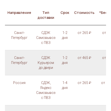
Направление
Тип
Срок
Стоимость
*Бесп
доставки
Санкт-
СДЭК
1-2
от 265 ₽
от 30
Петербург
Самовывоз
дня
с ПВЗ
Санкт-
СДЭК
1-2
от 465 ₽
от 70
Петербург
Курьером
дня
до двери
Россия
СДЭК,
1-4
от 265 ₽
от 10
Яндекс
дня
Самовывоз
с ПВЗ