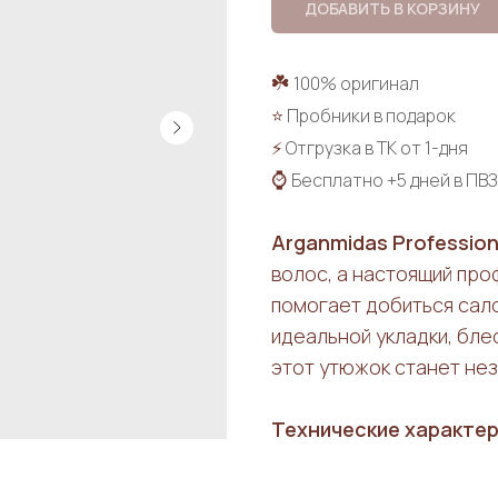
ДОБАВИТЬ В КОРЗИНУ
☘️
100% оригинал
⭐
Пробники в подарок
⚡
Отгрузка в ТК от 1-дня
⌚
Бесплатно +5 дней в ПВЗ
Arganmidas Professiona
волос, а настоящий пр
помогает добиться сал
идеальной укладки, бле
этот утюжок станет не
Технические характер