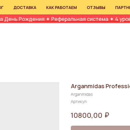
ОГ
ДОСТАВКА
КАК РАБОТАЕМ
ОТЗЫВЫ
ПАРТН
ождения ✦ Реферальная система ✦ 4 уровня лояль
Arganmidas Professio
Arganmidas
Артикул:
₽
10800,00