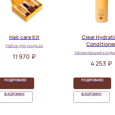
Hair care Kit
Clear Hydrat
Conditione
Набор для ухода за
волосами. Подарочный
Увлажняющий конди
₽
11 970
набор
для волос 1000 
₽
4 253
ПОДРОБНЕЕ
ПОДРОБНЕЕ
В КОРЗИНУ
В КОРЗИНУ