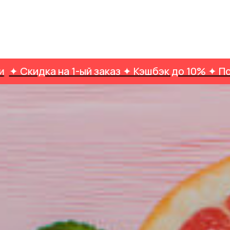
а на 1-ый заказ ✦ Кэшбэк до 10% ✦ Подарки н