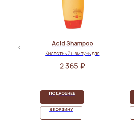
Acid Shampoo
я рук
Кислотный шампунь для
волос 450 мл
₽
2 365
ПОДРОБНЕЕ
В КОРЗИНУ