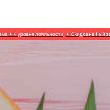
ровня лояльности
✦ Скидка на 1-ый заказ ✦ К