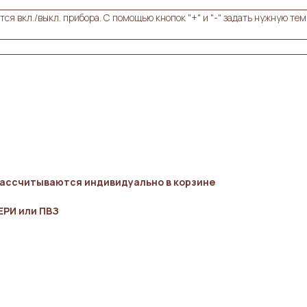
тся вкл./выкл. прибора. С помощью кнопок "+" и "-" задать нужную т
ассчитываются индивидуально в корзине
ЕРИ или ПВЗ